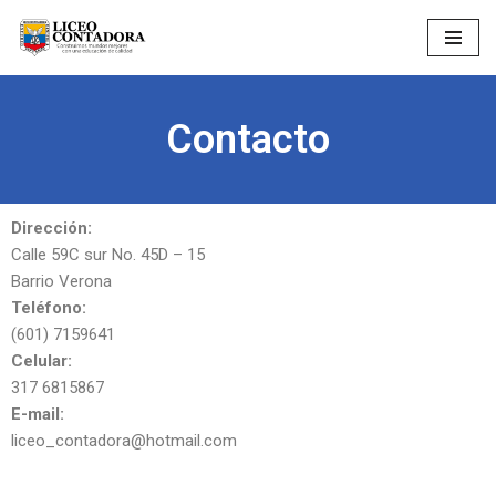
Saltar
al
contenido
Contacto
Dirección:
Calle 59C sur No. 45D – 15
Barrio Verona
Teléfono:
(601) 7159641
Celular:
317 6815867
E-mail:
liceo_contadora@hotmail.com